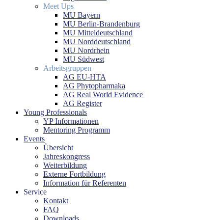
Meet Ups
MU Bayern
MU Berlin-Brandenburg
MU Mitteldeutschland
MU Norddeutschland
MU Nordrhein
MU Südwest
Arbeitsgruppen
AG EU-HTA
AG Phytopharmaka
AG Real World Evidence
AG Register
Young Professionals
YP Informationen
Mentoring Programm
Events
Übersicht
Jahreskongress
Weiterbildung
Externe Fortbildung
Information für Referenten
Service
Kontakt
FAQ
Downloads