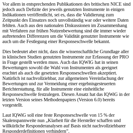
Vor allem in entsprechenden Publikationen des britischen NICE sind
jedoch auch Defizite der jeweils genutzten Instrumente in einigen
Indikationen veröffentlicht, sei es, dass die Validierung zum
Zeitpunkt des Einsatzes noch unvollständig war oder weitere Daten
fehlten. Auch aus den nationalen Diskussionen im Zusammenhang
mit Verfahren zur frühen Nutzenbewertung sind die immer wieder
auftretenden Differenzen um die Validität genutzter Instrumente wie
auch um die Festlegung einer Responseschwelle bekannt.
Dies bedeutet aber nicht, dass die wissenschaftliche Grundlage aller
in klinischen Studien genutzten Instrumente zur Erfassung der PRO
in Frage gestellt werden muss. Auch das IQWIG hat in seinen
Bewertungen sowohl die Wahl von Instrumenten als geeignet
erachtet als auch die gesetzten Responseschwellen akzeptiert.
Natürlich ist nachvollziehbar, zur allgemeinen Vereinfachung der
Bewertungen und zur Vermeidung einer ergebnisgesteuerten
Berichterstattung, für alle Instrumente eine einheitliche
Responseschwelle festzulegen. Diesen Ansatz hat das IQWiG in der
letzten Version seines Methodenpapiers (Version 6.0) bereits
vorgestellt.
Laut IQWiG soll eine feste Responseschwelle von 15 % der
Skalenspannweite nun „Klarheit für die Hersteller schaffen und
willkürliche Responderanalysen auf Basis nicht nachvollziehbarer
Responderdefinitionen verhindern”.