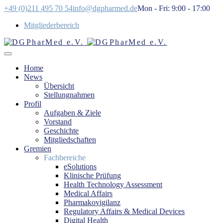
+49 (0)211 495 70 54
info@dgpharmed.de
Mon - Fri: 9:00 - 17:00
Mitgliederbereich
Home
News
Übersicht
Stellungnahmen
Profil
Aufgaben & Ziele
Vorstand
Geschichte
Mitgliedschaften
Gremien
Fachbereiche
eSolutions
Klinische Prüfung
Health Technology Assessment
Medical Affairs
Pharmakovigilanz
Regulatory Affairs & Medical Devices
Digital Health