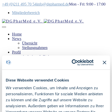
+49 (0)211 495 70 54
info@dgpharmed.de
Mon - Fri: 9:00 - 17:00
Mitgliederbereich
Home
News
Übersicht
Stellungnahmen
Profil
Aufgaben & Ziele
Vorstand
Geschichte
Mitgliedschaften
Gremien
Fachbereiche
Diese Webseite verwendet Cookies
eSolutions
Wir verwenden Cookies, um Inhalte und Anzeigen zu
Klinische Prüfung
Health Technology Assessment
personalisieren, Funktionen für soziale Medien anbieten
Medical Affairs
zu können und die Zugriffe auf unsere Website zu
Pharmakovigilanz
analysieren. Außerdem geben wir Informationen zu Ihrer
Regulatory Affairs & Medical Devices
Digital Health
Verwendung unserer Website an unsere Partner für